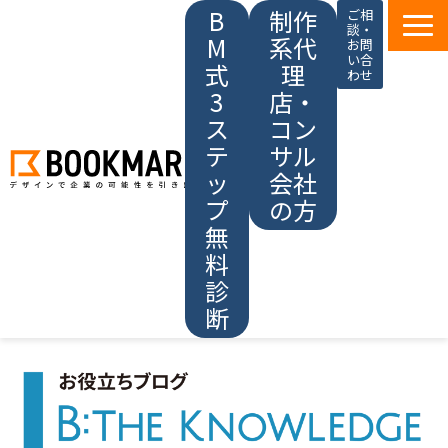
B
制作
ご相
談・
M
系代
お問
い合
式
理
わせ
3
店・
ス
コン
テ
サル
ッ
会社
プ
の方
無
料
診
断
ブックマークの強み
サービス