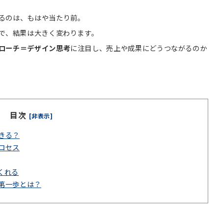
るのは、もはや当たり前。
かで、結果は大きく変わります。
ローチ＝デザイン思考
に注目し、売上や成果にどうつながるのか
目次
[非表示]
きる？
ロセス
くれる
第一歩とは？