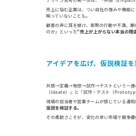
売上に悩む企業は、つい自社の強みや機能に
映っていないことも。
顧客の声に耳を傾け、実際の行動や不満、期
のか」といった
“売上が上がらない本当の理
アイデアを広げ、仮説検証を
共感→定義→発想→試作→テストという一連
（Ideate）」と「試作・テスト（Prototy
現場の担当者や営業チームが感じている違和
仮説を検証する。
その柔軟さこそが、変化の早い市場で競争優