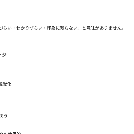
づらい・わかりづらい・印象に残らない」と意味がありません。
ージ
視覚化
る
使う
クも効果的