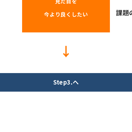
見た目を
課題
今より良くしたい
↓
Step3.へ