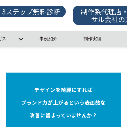
式 3ステップ無料診断
制作系代理店
サル会社の
ビス
事例紹介
制作実績
デザインを綺麗にすれば
ブランド力が上がるという表面的な
改善に留まっていませんか？