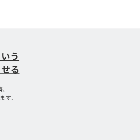
という
させる
築、
ます。