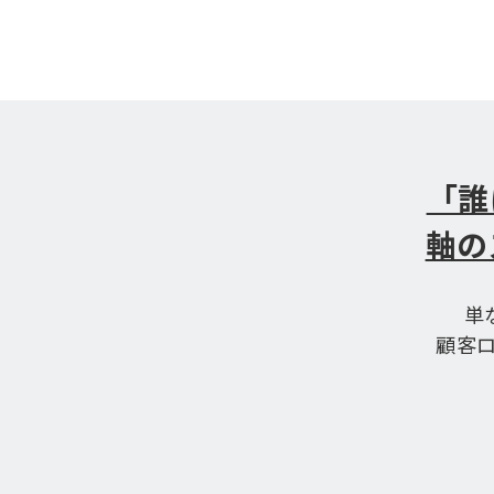
「誰
軸の
単
顧客