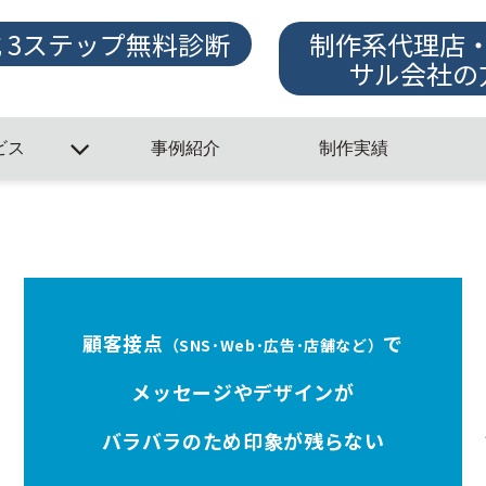
式 3ステップ無料診断
制作系代理店
サル会社の
ビス
事例紹介
制作実績
顧客接点
で
（SNS･Web･広告･店舗など）
メッセージやデザインが
バラバラのため
印象が残らない