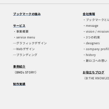
ブックマークの強み
会社情報
・ブックマークと
サービス
・message
・事業概要
・vision / mission
・service menu
・3つの約束
─グラフィックデザイン
・designers
─Webデザイン
・company profil
─ブランディング
・history
・新ロゴへの想い
事例紹介
（BMDs STORY）
お役立ちブログ
（B:THE KNOWL
制作実績