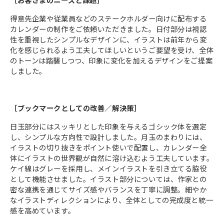
得意先企業や従業員などのステークホルダー向けに配布する
カレンダーの制作をご依頼いただきました。日付部分は視認
性を重視したシンプルなデザインに、イラストは前年から変
化を感じられるよう工夫してほしいというご要望を受け、全体
のトーンは踏襲しつつ、印象に変化を加えるデザインをご提案
しました。
［ブックマークとしての改善／解決策］
日玉部分にはスッキリとした印象を与えるゴシック体を選定
し、シンプルな方向性で設計しました。月玉のまわりには、
イラストの切り抜きをポイント使いで配置し、カレンダー全
体にイラストの世界観が自然に溶け込むよう工夫しています。
ケイ線はグレーを採用し、メインイラストを引き立てる脇役
として機能させました。イラスト部分については、作家との
密な連携を通じてサイズ感やバランスを丁寧に調整。細やか
なイラストディレクションにより、全体としての完成度と統一
感を高めています。