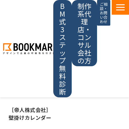
B
制作
ご相
談・
M
系代
お問
い合
式
理
わせ
3
店・
ス
コン
テ
サル
ッ
会社
プ
の方
無
料
診
断
ブックマークの強み
［帝人株式会社］
壁掛けカレンダー
サービス