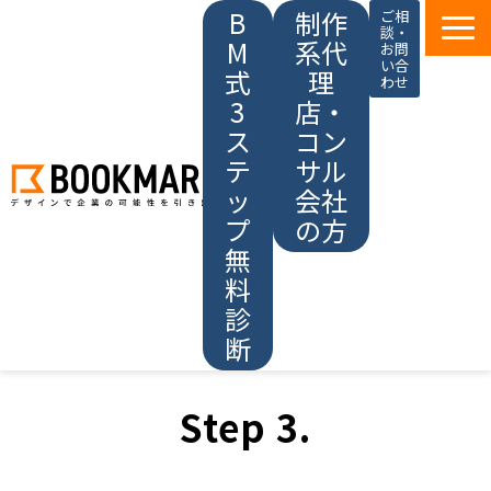
B
制作
ご相
談・
M
系代
お問
い合
式
理
わせ
3
店・
ス
コン
テ
サル
ッ
会社
プ
の方
無
料
診
断
ブックマークの強み
Step 3.
サービス