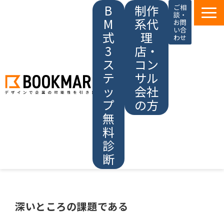
B
制作
ご相
談・
M
系代
お問
い合
式
理
わせ
3
店・
ス
コン
テ
サル
ッ
会社
プ
の方
無
料
診
断
ブックマークの強み
深いところの課題である
サービス