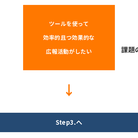
ツールを使って
効率的且つ効果的な
課題
広報活動がしたい
↓
Step3.へ